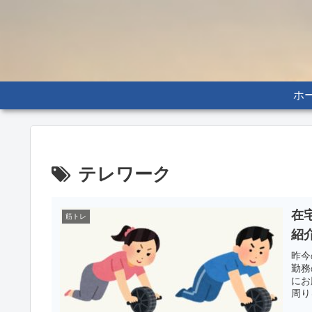
ホ
テレワーク
在
筋トレ
紹
昨今
勤務
にお
周り