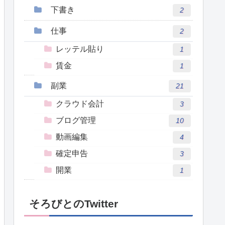
下書き
2
仕事
2
レッテル貼り
1
賃金
1
副業
21
クラウド会計
3
ブログ管理
10
動画編集
4
確定申告
3
開業
1
そろびとのTwitter