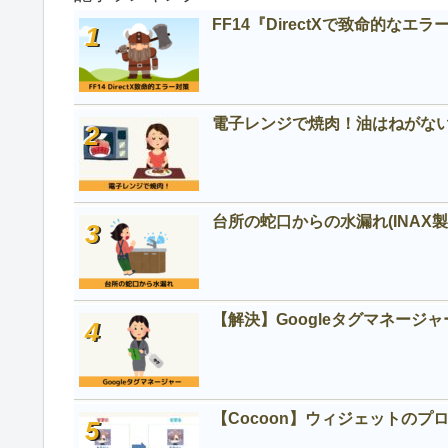
FF14『DirectXで致命的な
電子レンジで焼肉！油はねがな
台所の蛇口からの水漏れ(INAX製SF
【解決】Googleタグマネージ
【Cocoon】ウィジェットの