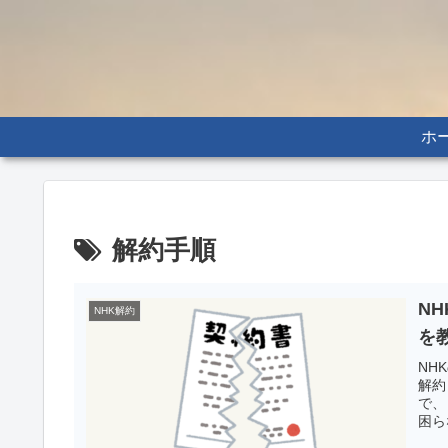
ホ
解約手順
N
NHK解約
を
NH
解約
で、
困ら