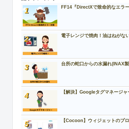
FF14『DirectXで致命的な
電子レンジで焼肉！油はねがな
台所の蛇口からの水漏れ(INAX製SF
【解決】Googleタグマネージ
【Cocoon】ウィジェットの