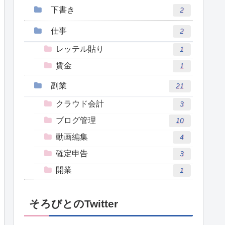
下書き
2
仕事
2
レッテル貼り
1
賃金
1
副業
21
クラウド会計
3
ブログ管理
10
動画編集
4
確定申告
3
開業
1
そろびとのTwitter