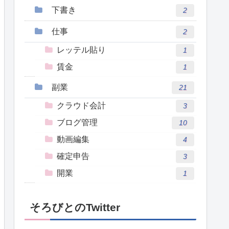
下書き
2
仕事
2
レッテル貼り
1
賃金
1
副業
21
クラウド会計
3
ブログ管理
10
動画編集
4
確定申告
3
開業
1
そろびとのTwitter