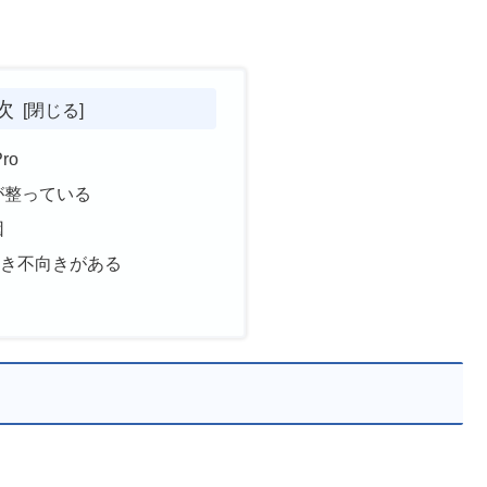
次
Pro
が整っている
因
向き不向きがある